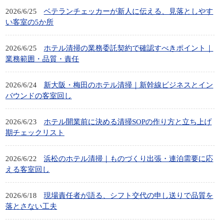
2026/6/25
ベテランチェッカーが新人に伝える、見落としやす
い客室の5か所
2026/6/25
ホテル清掃の業務委託契約で確認すべきポイント｜
業務範囲・品質・責任
2026/6/24
新大阪・梅田のホテル清掃｜新幹線ビジネスとイン
バウンドの客室回し
2026/6/23
ホテル開業前に決める清掃SOPの作り方と立ち上げ
期チェックリスト
2026/6/22
浜松のホテル清掃｜ものづくり出張・連泊需要に応
える客室回し
2026/6/18
現場責任者が語る、シフト交代の申し送りで品質を
落とさない工夫