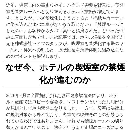
近年、健康志向の高まりやインバウンド需要を背景に、喫煙
室を禁煙ルームへと切り替えるホテル・旅館が増えていま
す。ところが、いざ禁煙化しようとすると「壁紙やカーテン
に染み込んだタバコ臭がなかなか取れない」「禁煙ルームに
したのに、お客様からタバコ臭いと指摘された」といった悩
みに直面しがちです。この記事では、ホテル清掃を全国で支
える株式会社ライフスタッフが、喫煙室を禁煙化する際のヤ
ニ汚れ・臭気への対応と、原状回復を清掃体制に組み込むた
めのポイントを解説します。
なぜ今、ホテルの喫煙室の禁煙
化が進むのか
2020年4月に全面施行された改正健康増進法により、ホテ
ル・旅館ではロビーや宴会場、レストランといった共用部分
が原則として屋内禁煙になりました。一方で、客室は法律上
の規制対象から外れており、客室での喫煙そのものが禁じら
れているわけではありません。それでも禁煙ルームへの切り
替えが進んでいるのは、法令というより市場のニーズによる