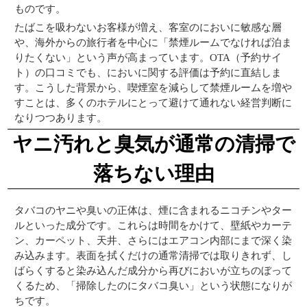
ものです。
たばこを吸わないお客様が増え、客室のにおいに敏感な層
や、海外からの旅行者を中心に「禁煙ルームでなければ泊ま
りたくない」という声が高まっています。OTA（予約サイ
ト）の口コミでも、においに関する評価は予約に直結しま
す。こうした背景から、喫煙室を減らして禁煙ルームを増や
すことは、多くのホテルにとって避けて通れない経営判断に
なりつつあります。
ヤニ汚れと臭気が通常の清掃で
落ちない理由
タバコのヤニや臭いの正体は、煙に含まれるニコチンやター
ルといった成分です。これらは時間をかけて、壁紙やカーテ
ン、カーペット、天井、さらにはエアコン内部にまで深く染
み込みます。表面を拭くだけの通常清掃では取りきれず、し
ばらくすると染み込んだ成分から再びにおいが立ちのぼって
くるため、「掃除したのにタバコ臭い」という状態になりが
ちです。