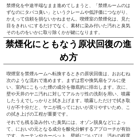
禁煙化を中途半端なまま進めてしまうと、「禁煙ルームのは
ずなのにタバコ臭い」というクレームや低評価につながり、
かえって信頼を損ないかねません。喫煙室の禁煙化は、見た
目をきれいにするだけでなく、素材に染み付いた汚れと臭気
そのものをいかに取り除くかが鍵になります。
禁煙化にともなう原状回復の進
め方
喫煙室を禁煙ルームへ転換するときの原状回復は、おおむね
次のような流れで進めます。まずは窓や換気扇をフルに使
い、室内にこもった煙の成分を徹底的に排出します。次に、
壁や天井のヤニ汚れに対してアルカリ性の洗剤を用い、噴霧
したうえでしっかりと拭き上げます。噴霧しただけで拭き取
りが不十分だと、ヤニが残ってにおいが戻りやすいため、こ
の拭き上げの工程が重要です。
それでも残る染み付いた臭気には、オゾン脱臭などによっ
て、においの元となる成分を酸化分解するアプローチが有効
です。カーテンやカーペット、壁紙については、汚れの程度