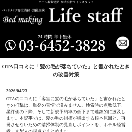
ホテル客室清掃│株式会社ライフスタッフ
OTA口コミに「髪の毛が落ちていた」と書かれたとき
の改善対策
2026/04/23
OTAの口コミに「客室に髪の毛が落ちていた」と書かれたと
きの打撃は、単発の苦情で済みません。検索時の点数低下、
星評価の下降、そして新規予約率の低下まで連鎖的に波及し
ます。本記事では、髪の毛の指摘が頻出する根本原因と、再
発させないための清掃体制の見直しポイントを、ホテル経営
者・支配人の視点でまとめます。