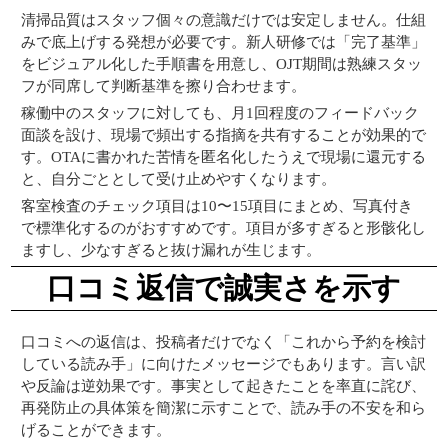
清掃品質はスタッフ個々の意識だけでは安定しません。仕組
みで底上げする発想が必要です。新人研修では「完了基準」
をビジュアル化した手順書を用意し、OJT期間は熟練スタッ
フが同席して判断基準を擦り合わせます。
稼働中のスタッフに対しても、月1回程度のフィードバック
面談を設け、現場で頻出する指摘を共有することが効果的で
す。OTAに書かれた苦情を匿名化したうえで現場に還元する
と、自分ごととして受け止めやすくなります。
客室検査のチェック項目は10〜15項目にまとめ、写真付き
で標準化するのがおすすめです。項目が多すぎると形骸化し
ますし、少なすぎると抜け漏れが生じます。
口コミ返信で誠実さを示す
口コミへの返信は、投稿者だけでなく「これから予約を検討
している読み手」に向けたメッセージでもあります。言い訳
や反論は逆効果です。事実として起きたことを率直に詫び、
再発防止の具体策を簡潔に示すことで、読み手の不安を和ら
げることができます。