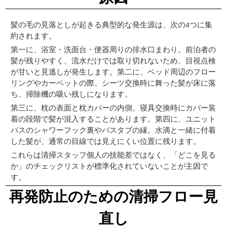
髪の毛の見落としが起きる典型的な発生源は、次の4つに集
約されます。
第一に、浴室・洗面台・便器周りの排水口まわり。前泊者の
髪が残りやすく、流水だけでは取り切れないため、目視点検
が甘いと見逃しが発生します。第二に、ベッド周辺のフロー
リングやカーペットの際。シーツ交換時に舞った髪が床に落
ち、掃除機の吸い残しになります。
第三に、枕の表面と枕カバーの内側。寝具交換時にカバー装
着の段階で髪が混入することがあります。第四に、ユニット
バスのシャワーフック裏やバスタブの縁。水滴と一緒に付着
した髪が、通常の目線では見えにくい位置に残ります。
これらは清掃スタッフ個人の技能差ではなく、「どこを見る
か」のチェックリストが標準化されていないことが主因で
す。
再発防止のための清掃フロー見
直し