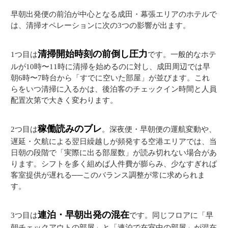
早朝出発便の前泊が中心となる成田・幕張エリアのホテルで
は、清掃オペレーションに次の3つの影響が出ます。
清掃開始時刻の前倒し圧力
1つ目は
です。一般的なホテ
ルが10時〜11時に清掃を始めるのに対し、成田周辺では早
朝6時〜7時台から「すでに空いた部屋」が並びます。これ
らをいつ清掃に入るかは、後泊客のチェックイン時間と人員
配置次第で大きく変わります。
稼働読みのブレ
2つ目は
。深夜便・早朝便の運航変動や、
遅延・欠航による翌日繰越しが頻発する空港エリアでは、当
日朝の段階で「実際に出る部屋数」が読み切れない場合があ
ります。シフトを多く組めば人件費が膨らみ、少なすぎれば
客室提供が遅れる──このバランス調整が常に求められま
す。
連泊・早朝出発の混在
3つ目は
です。同じフロアに「早
朝チェックアウトの部屋」と「連泊で在室中の部屋」が混在