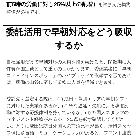
前5時の労働に対し25%以上の割増）
を踏まえた契約
整備が必須です。
委託活用で早朝対応をどう吸収
するか
自社雇用だけで早朝対応の人員を抱え続けると、閑散期に人
件費が固定費として重くのしかかります。委託業者に「早朝
コア＋メインスポット」のハイブリッドで依頼する形であれ
ば、稼働の山谷に応じて柔軟に人員を増減できます。
委託先を選定する際は、(1) 成田・幕張エリアの早朝シフト
に対応した実績があるか、(2) 急な遅延・欠航による稼働変
動に対する応援体制を持っているか、(3) 外国人スタッフの
マネジメント経験があるか、の3点を必ず確認してくださ
い。とくに成田は訪日外国人の前泊比率が高く、清掃スタッ
フ側に多言語コミュニケーション力があると、フロント連携