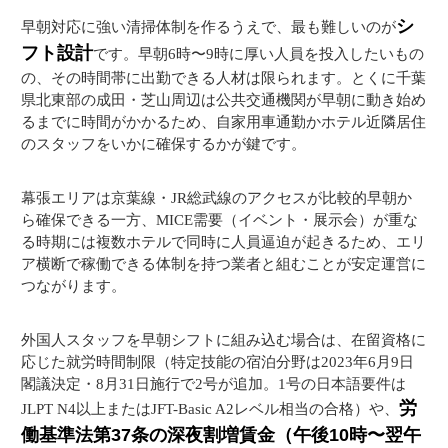
シ
早朝対応に強い清掃体制を作るうえで、最も難しいのが
フト設計
です。早朝6時〜9時に厚い人員を投入したいもの
の、その時間帯に出勤できる人材は限られます。とくに千葉
県北東部の成田・芝山周辺は公共交通機関が早朝に動き始め
るまでに時間がかかるため、自家用車通勤かホテル近隣居住
のスタッフをいかに確保するかが鍵です。
幕張エリアは京葉線・JR総武線のアクセスが比較的早朝か
ら確保できる一方、MICE需要（イベント・展示会）が重な
る時期には複数ホテルで同時に人員逼迫が起きるため、エリ
ア横断で稼働できる体制を持つ業者と組むことが安定運営に
つながります。
外国人スタッフを早朝シフトに組み込む場合は、在留資格に
応じた就労時間制限（特定技能の宿泊分野は2023年6月9日
閣議決定・8月31日施行で2号が追加。1号の日本語要件は
労
JLPT N4以上またはJFT-Basic A2レベル相当の合格）や、
働基準法第37条の深夜割増賃金（午後10時〜翌午