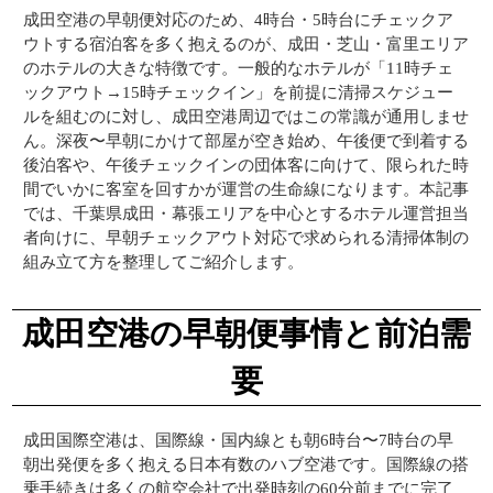
成田空港の早朝便対応のため、4時台・5時台にチェックア
ウトする宿泊客を多く抱えるのが、成田・芝山・富里エリア
のホテルの大きな特徴です。一般的なホテルが「11時チェ
ックアウト→15時チェックイン」を前提に清掃スケジュー
ルを組むのに対し、成田空港周辺ではこの常識が通用しませ
ん。深夜〜早朝にかけて部屋が空き始め、午後便で到着する
後泊客や、午後チェックインの団体客に向けて、限られた時
間でいかに客室を回すかが運営の生命線になります。本記事
では、千葉県成田・幕張エリアを中心とするホテル運営担当
者向けに、早朝チェックアウト対応で求められる清掃体制の
組み立て方を整理してご紹介します。
成田空港の早朝便事情と前泊需
要
成田国際空港は、国際線・国内線とも朝6時台〜7時台の早
朝出発便を多く抱える日本有数のハブ空港です。国際線の搭
乗手続きは多くの航空会社で出発時刻の60分前までに完了