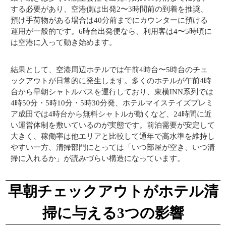
する必要があり、空港側は出発2〜3時間前の到着を推奨、
預け手荷物がある場合は40分前までにカウンターに預ける
運用が一般的です。6時台出発便なら、利用客は4〜5時頃に
は空港に入って動き始めます。
結果として、空港周辺ホテルでは午前4時台〜5時台のチェ
ックアウトが日常的に発生します。多くのホテルが午前4時
台から早朝シャトルバスを運行しており、東横INN系列では
4時50分・5時10分・5時30分発、ホテルマイステイズプレミ
ア成田では4時台から無料シャトルが動くなど、24時間に近
い運営体制を敷いているのが実態です。前泊需要が安定して
大きく、稼働率は他エリアと比較して通年で高水準を維持し
やすい一方、清掃部門にとっては「いつ部屋が空き、いつ清
掃に入れるか」が読みづらい構造になっています。
早朝チェックアウトがホテル清
掃に与える3つの影響