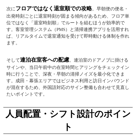
フロアではなく退室順での攻略
次に
。早朝便の便名・
出発時刻ごとに退室時刻が固まる傾向があるため、フロア単
位ではなく「退室時刻順」でルートを組むほうが効率的で
す。客室管理システム（PMS）と清掃連携アプリを活用すれ
ば、リアルタイムで退室通知を受けて即時動ける体制を作れ
ます。
連泊在室客への配慮
そして
。連泊室のドアノブに掛ける
サインや、当日午前中の在室時間ヒアリングをチェックイン
時に行うことで、深夜・早朝の清掃ノイズを最小化できま
す。成田・幕張エリアではビジネス利用と訪日インバウンド
が混在するため、外国語対応のサイン整備も合わせて見直し
たいポイントです。
人員配置・シフト設計のポイン
ト