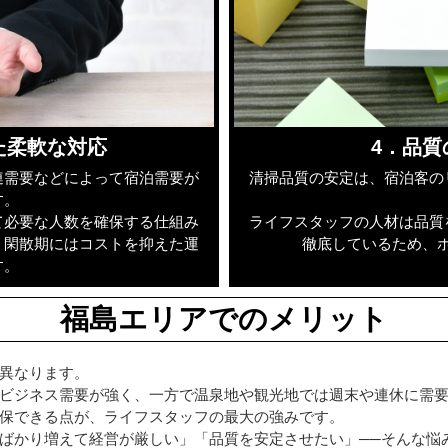
た柔軟な対応
4．品
連需要などによって宿泊需要が
清掃品質の安定は、宿泊客の
す。
て必要な人数を確保する仕組み
ライフスタッフの人材は品質
、閑散期にはコストを抑えた運
徹底しているため、
す。
福島エリアでのメリット
異なります。
ビジネス需要が強く、一方で温泉地や観光地では週末や連休に需
保できる点が、ライフスタッフの最大の強みです。
ばかり増えて経営が厳しい」「品質を安定させたい」──そんな悩