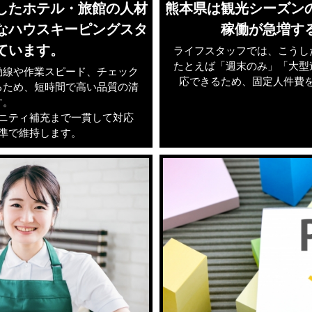
したホテル・旅館の人材
熊本県は観光シーズン
なハウスキーピングスタ
稼働が急増す
ています。
ライフスタッフでは、こうし
たとえば「週末のみ」「大型
動線や作業スピード、チェック
応できるため、固定人件費
るため、短時間で高い品質の清
す。
ニティ補充まで一貫して対応
準で維持します。