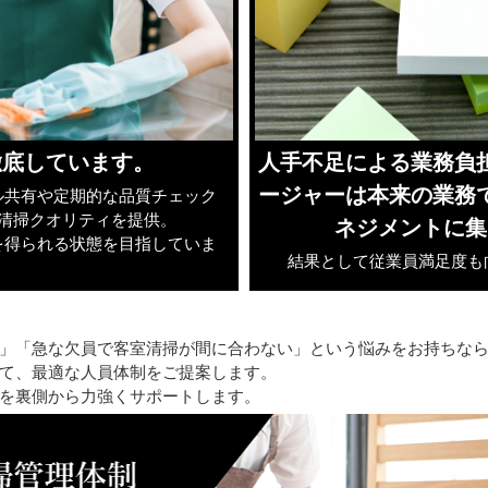
徹底しています。
人手不足による業務負
ージャーは本来の業務
ル共有や定期的な品質チェック
清掃クオリティを提供。
ネジメントに集
を得られる状態を目指していま
結果として従業員満足度も
」「急な欠員で客室清掃が間に合わない」という悩みをお持ちな
て、最適な人員体制をご提案します。
を裏側から力強くサポートします。