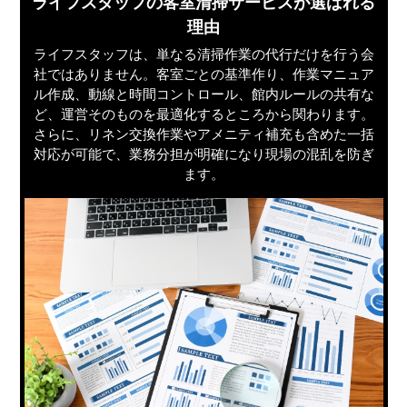
ライフスタッフの客室清掃サービスが選ばれる
理由
ライフスタッフは、単なる清掃作業の代行だけを行う会
社ではありません。客室ごとの基準作り、作業マニュア
ル作成、動線と時間コントロール、館内ルールの共有な
ど、運営そのものを最適化するところから関わります。
さらに、リネン交換作業やアメニティ補充も含めた一括
対応が可能で、業務分担が明確になり現場の混乱を防ぎ
ます。