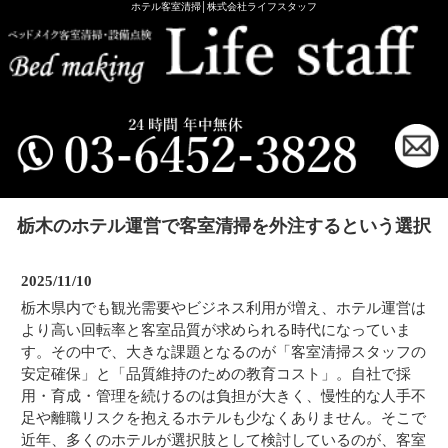
ホテル客室清掃│株式会社ライフスタッフ
栃木のホテル運営で客室清掃を外注するという選択
2025/11/10
栃木県内でも観光需要やビジネス利用が増え、ホテル運営は
より高い回転率と客室品質が求められる時代になっていま
す。その中で、大きな課題となるのが「客室清掃スタッフの
安定確保」と「品質維持のための教育コスト」。自社で採
用・育成・管理を続けるのは負担が大きく、慢性的な人手不
足や離職リスクを抱えるホテルも少なくありません。そこで
近年、多くのホテルが選択肢として検討しているのが、客室