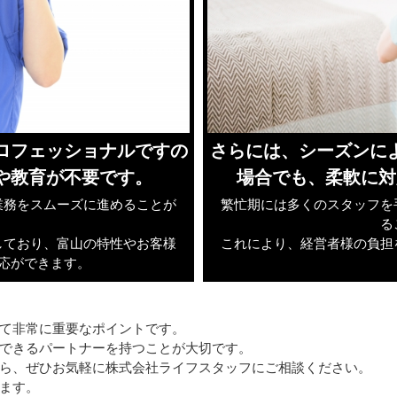
ロフェッショナルですの
さらには、シーズンに
や教育が不要です。
場合でも、柔軟に対
業務をスムーズに進めることが
繁忙期には多くのスタッフを
る
しており、富山の特性やお客様
これにより、経営者様の負担
応ができます。
て非常に重要なポイントです。
できるパートナーを持つことが大切です。
ら、ぜひお気軽に株式会社ライフスタッフにご相談ください。
ます。