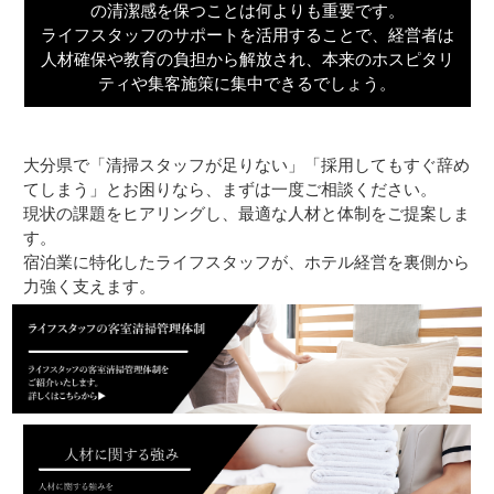
の清潔感を保つことは何よりも重要です。
ライフスタッフのサポートを活用することで、経営者は
人材確保や教育の負担から解放され、本来のホスピタリ
ティや集客施策に集中できるでしょう。
大分県で「清掃スタッフが足りない」「採用してもすぐ辞め
てしまう」とお困りなら、まずは一度ご相談ください。
現状の課題をヒアリングし、最適な人材と体制をご提案しま
す。
宿泊業に特化したライフスタッフが、ホテル経営を裏側から
力強く支えます。