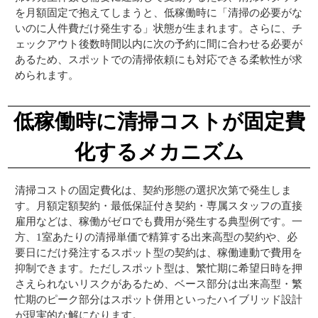
を月額固定で抱えてしまうと、低稼働時に「清掃の必要がな
いのに人件費だけ発生する」状態が生まれます。さらに、チ
ェックアウト後数時間以内に次の予約に間に合わせる必要が
あるため、スポットでの清掃依頼にも対応できる柔軟性が求
められます。
低稼働時に清掃コストが固定費
化するメカニズム
清掃コストの固定費化は、契約形態の選択次第で発生しま
す。月額定額契約・最低保証付き契約・専属スタッフの直接
雇用などは、稼働がゼロでも費用が発生する典型例です。一
方、1室あたりの清掃単価で精算する出来高型の契約や、必
要日にだけ発注するスポット型の契約は、稼働連動で費用を
抑制できます。ただしスポット型は、繁忙期に希望日時を押
さえられないリスクがあるため、ベース部分は出来高型・繁
忙期のピーク部分はスポット併用といったハイブリッド設計
が現実的な解になります。