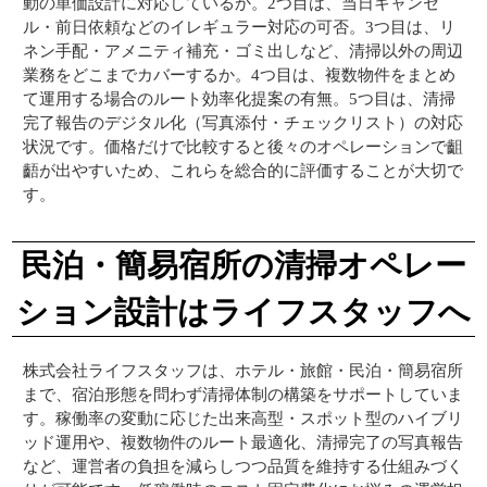
動の単価設計に対応しているか。2つ目は、当日キャンセ
ル・前日依頼などのイレギュラー対応の可否。3つ目は、リ
ネン手配・アメニティ補充・ゴミ出しなど、清掃以外の周辺
業務をどこまでカバーするか。4つ目は、複数物件をまとめ
て運用する場合のルート効率化提案の有無。5つ目は、清掃
完了報告のデジタル化（写真添付・チェックリスト）の対応
状況です。価格だけで比較すると後々のオペレーションで齟
齬が出やすいため、これらを総合的に評価することが大切で
す。
民泊・簡易宿所の清掃オペレー
ション設計はライフスタッフへ
株式会社ライフスタッフは、ホテル・旅館・民泊・簡易宿所
まで、宿泊形態を問わず清掃体制の構築をサポートしていま
す。稼働率の変動に応じた出来高型・スポット型のハイブリ
ッド運用や、複数物件のルート最適化、清掃完了の写真報告
など、運営者の負担を減らしつつ品質を維持する仕組みづく