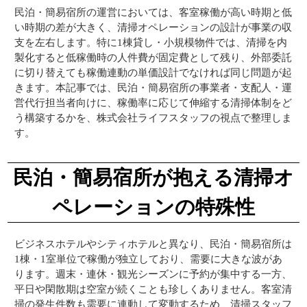
民泊・簡易宿所の運営においては、客室稼働が高い時期と低
い時期の差が大きく、清掃オペレーションの設計が事業の収
支を左右します。特に1棟貸し・小規模物件では、清掃を内
製化すると低稼働時の人件費が固定費として残り、外部委託
に切り替えても稼働連動の単価設計でなければ同じ問題が起
きます。本記事では、民泊・簡易宿所の事業者・支配人・運
営代行担当者向けに、稼働率に応じて伸縮する清掃体制をど
う構築するかを、株式会社ライフスタッフの視点で整理しま
す。
民泊・簡易宿所が抱える清掃オ
ペレーションの特殊性
ビジネスホテルやシティホテルと異なり、民泊・簡易宿所は
1棟・1室単位で稼働が独立しており、需要に大きな波があ
ります。週末・連休・観光シーズンに予約が集中する一方、
平日や閑散期は空室が続くことも珍しくありません。客室清
掃の発生件数も需要に連動して変動するため、清掃スタッフ