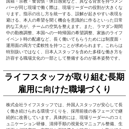
国籍・宗教・食習慣・休日感覚など、異なる背景を持つメン
バーが同じ現場で働く際は、現場リーダーの役割が大きくな
ります。指示の出し方を統一する、誤解が起きやすい表現を
避ける、本人の希望を聞く機会を意識的に作るといった日常
的な工夫が、チームの空気を整えます。また、ラマダン期間
中の勤務調整、本国への一時帰国の希望調整、家族のライフ
イベント時の配慮など、長く働いてもらうためには制度面・
運用面の両方で柔軟性を持つことが求められます。これらは
特別扱いではなく、日本人スタッフを含めた多様な働き方を
許容する職場文化の一部として整備するのが基本姿勢です。
ライフスタッフが取り組む長期
雇用に向けた職場づくり
株式会社ライフスタッフでは、外国人スタッフが安心して長
く働き続けられる環境づくりを、採用前後の各フェーズで継
続的に改善しています。具体的には、現場リーダーへのコミ
ュニケーション研修、清掃手順の視覚化マニュアル整備、生