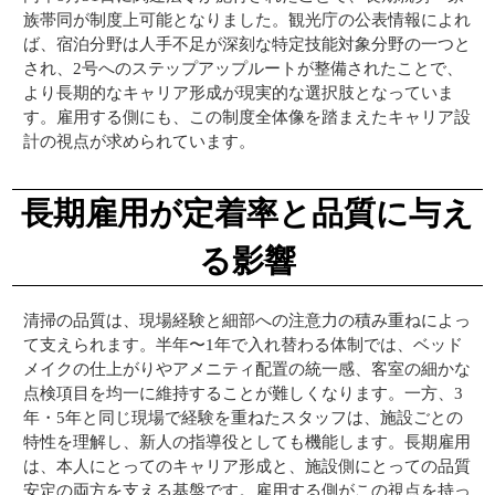
族帯同が制度上可能となりました。観光庁の公表情報によれ
ば、宿泊分野は人手不足が深刻な特定技能対象分野の一つと
され、2号へのステップアップルートが整備されたことで、
より長期的なキャリア形成が現実的な選択肢となっていま
す。雇用する側にも、この制度全体像を踏まえたキャリア設
計の視点が求められています。
長期雇用が定着率と品質に与え
る影響
清掃の品質は、現場経験と細部への注意力の積み重ねによっ
て支えられます。半年〜1年で入れ替わる体制では、ベッド
メイクの仕上がりやアメニティ配置の統一感、客室の細かな
点検項目を均一に維持することが難しくなります。一方、3
年・5年と同じ現場で経験を重ねたスタッフは、施設ごとの
特性を理解し、新人の指導役としても機能します。長期雇用
は、本人にとってのキャリア形成と、施設側にとっての品質
安定の両方を支える基盤です。雇用する側がこの視点を持っ