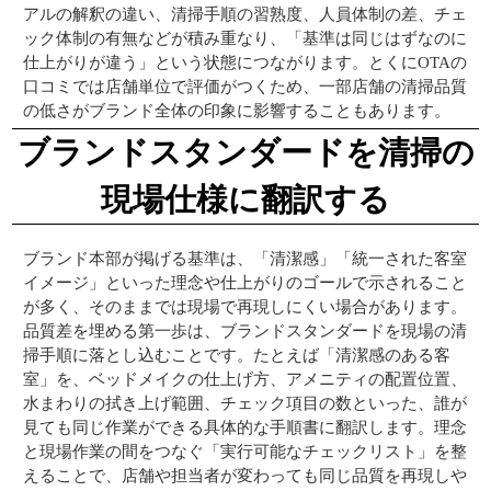
アルの解釈の違い、清掃手順の習熟度、人員体制の差、チェ
ック体制の有無などが積み重なり、「基準は同じはずなのに
仕上がりが違う」という状態につながります。とくにOTAの
口コミでは店舗単位で評価がつくため、一部店舗の清掃品質
の低さがブランド全体の印象に影響することもあります。
ブランドスタンダードを清掃の
現場仕様に翻訳する
ブランド本部が掲げる基準は、「清潔感」「統一された客室
イメージ」といった理念や仕上がりのゴールで示されること
が多く、そのままでは現場で再現しにくい場合があります。
品質差を埋める第一歩は、ブランドスタンダードを現場の清
掃手順に落とし込むことです。たとえば「清潔感のある客
室」を、ベッドメイクの仕上げ方、アメニティの配置位置、
水まわりの拭き上げ範囲、チェック項目の数といった、誰が
見ても同じ作業ができる具体的な手順書に翻訳します。理念
と現場作業の間をつなぐ「実行可能なチェックリスト」を整
えることで、店舗や担当者が変わっても同じ品質を再現しや