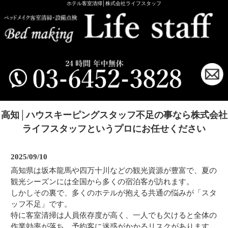
ホテル客室清掃│株式会社ライフスタッフ
高知│ハウスキーピングスタッフ不足の事なら株式会社
ライフスタッフというプロにお任せください
2025/09/10
高知県は坂本龍馬や四万十川などの観光資源が豊富で、夏の
観光シーズンには全国から多くの宿泊客が訪れます。
しかしその裏で、多くのホテルが抱える共通の悩みが「スタ
ッフ不足」です。
特に客室清掃は人員依存度が高く、一人でも欠けると全体の
作業効率が落ち、予約客に迷惑がかかるリスクがあります。