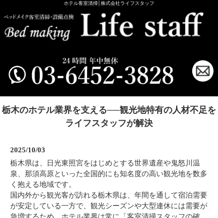
ホテル客室清掃│株式会社ライフスタッフ
栃木のホテル業界を支える──観光地特有の人材不足を
ライフスタッフが解決
2025/10/03
栃木県は、日光東照宮をはじめとする世界遺産や鬼怒川温
泉、那須高原といった全国的にも知名度の高い観光地を数多
く抱える地域です。
国内外から観光客が訪れる栃木県は、年間を通して宿泊需要
が安定している一方で、観光シーズンや大型連休には需要が
急増するため、ホテル業界は常に「客室清掃スタッフの確