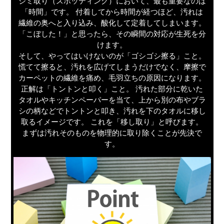
シミ取り（スポッティング）において、最も重要なのは
「時間」です。 付着してから時間が経つほど、汚れは
繊維の奥へと入り込み、酸化して定着してしまいます。
「こぼした！」と思ったら、その瞬間の対応が生死を分
けます。
そして、やってはいけないのが「ゴシゴシ擦る」こと。
慌てて擦ると、汚れを広げてしまうだけでなく、摩擦で
カーペットの繊維を痛め、毛羽立ちの原因になります。
正解は「トントンと叩く」こと。 汚れた部分に乾いた
タオルやキッチンペーパーを当て、上から別の布やブラ
シの柄などでトントンと叩き、汚れを下のタオルに移し
取るイメージです。 これを「移し取り」と呼びます。
まずは汚れそのものを物理的に取り除くことが先決で
す。